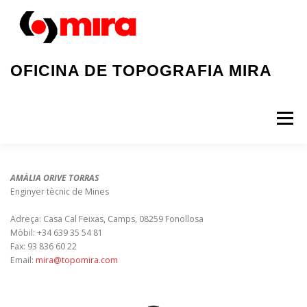
Vés al contingut
OFICINA DE TOPOGRAFIA MIRA
Menú
INICI
QUI SOM?
SERVEIS
AMÀLIA ORIVE TORRAS
Enginyer tècnic de Mines
Adreça: Casa Cal Feixas, Camps, 08259 Fonollosa
OBRES REALITZADES
CONTACTE
Mòbil: +34 639 35 54 81
Fax: 93 836 60 22
Email:
mira@topomira.com