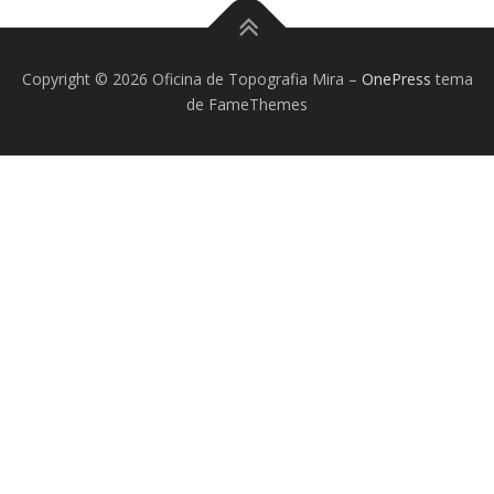
Copyright © 2026 Oficina de Topografia Mira
–
OnePress
tema
de FameThemes